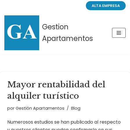
ALTA EMPRESA
Saltar
al
Gestion
contenido
Apartamentos
Mayor rentabilidad del
alquiler turístico
por
Gestión Apartamentos
Blog
Numerosos estudios se han publicado al respecto
y nuestros clientes pueden confirmarlo en sus